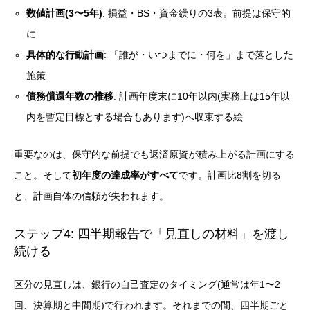
数値計画(3〜5年)
: 損益・BS・資金繰りの3表。前提は保守的
に
具体的な行動計画
: 「誰が・いつまでに・何を」まで落とした
施策
債務償還年数の推移
: 計画年度末に10年以内(実務上は15年以
内を暫定目標とする場合もあります)へ収束する絵
重要なのは、保守的な前提でも返済原資が積み上がる計画にする
こと。そして
初年度の達成率がすべて
です。計画比8割を切る
と、計画自体の信頼が失われます。
ステップ4: 四半期報告で「見直しの材料」を渡し
続ける
区分の見直しは、銀行の自己査定のタイミング(通常は年1〜2
回、決算期と中間期)で行われます。それまでの間、四半期ごと