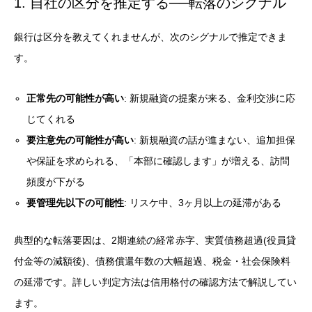
1. 自社の区分を推定する──転落のシグナル
銀行は区分を教えてくれませんが、次のシグナルで推定できま
す。
正常先の可能性が高い
: 新規融資の提案が来る、金利交渉に応
じてくれる
要注意先の可能性が高い
: 新規融資の話が進まない、追加担保
や保証を求められる、「本部に確認します」が増える、訪問
頻度が下がる
要管理先以下の可能性
: リスケ中、3ヶ月以上の延滞がある
典型的な転落要因は、2期連続の経常赤字、実質債務超過(役員貸
付金等の減額後)、債務償還年数の大幅超過、税金・社会保険料
の延滞です。詳しい判定方法は
信用格付の確認方法
で解説してい
ます。