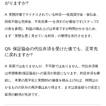
がりますか?
A. 実態評価でマイナスされている科目──役員貸付金・仮払金、
回収不能な売掛金、不良在庫──を消すのが最短です(ステップ2
の表を参照)。利益の積み上げは本道ですが時間がかかるため、
まず「実態を悪く見せている科目」の整理を先行させます。
Q5. 保証協会の代位弁済を受けた後でも、正常先
に戻れますか?
A. 容易ではありませんが、不可能ではありません。代位弁済後
は求償権者(保証協会)への返済が前提になります。約定弁済を継
続し、本業の黒字化と実態BSの修復を積み上げれば、時間はか
かるものの区分の再評価はあり得ます。まずは資金繰りの安定と
延滞の解消が先決です。