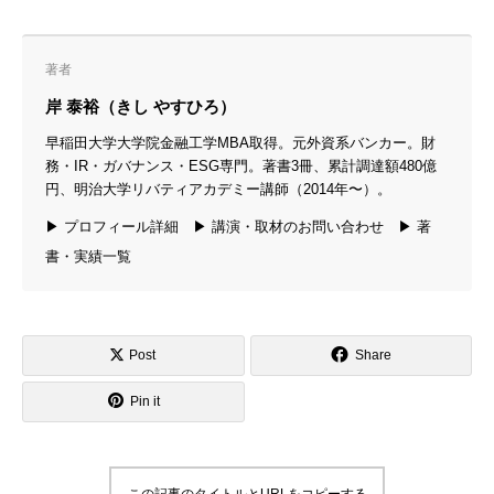
著者
岸 泰裕（きし やすひろ）
早稲田大学大学院金融工学MBA取得。元外資系バンカー。財
務・IR・ガバナンス・ESG専門。著書3冊、累計調達額480億
円、明治大学リバティアカデミー講師（2014年〜）。
▶ プロフィール詳細
▶ 講演・取材のお問い合わせ
▶ 著
書・実績一覧
Post
Share
Pin it
この記事のタイトルとURLをコピーする