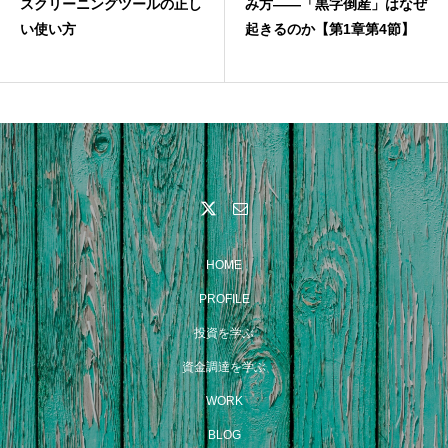
スクリーニングツールの正し
み方——「黒字倒産」はなぜ
い使い方
起きるのか【第1章第4節】
HOME
PROFILE
投資を学ぶ
資金調達を学ぶ
WORK
BLOG