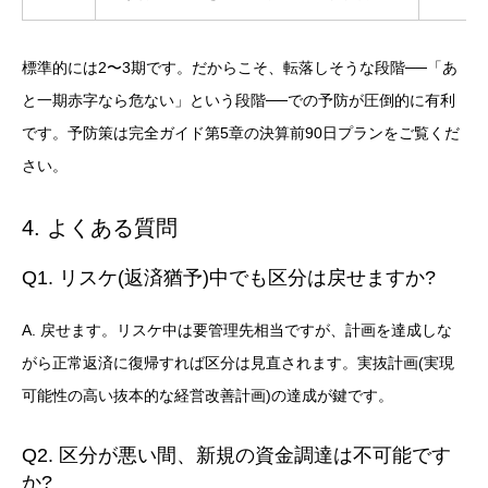
標準的には2〜3期です。だからこそ、転落しそうな段階──「あ
と一期赤字なら危ない」という段階──での予防が圧倒的に有利
です。予防策は
完全ガイド
第5章の決算前90日プランをご覧くだ
さい。
4. よくある質問
Q1. リスケ(返済猶予)中でも区分は戻せますか?
A. 戻せます。リスケ中は要管理先相当ですが、計画を達成しな
がら正常返済に復帰すれば区分は見直されます。実抜計画(実現
可能性の高い抜本的な経営改善計画)の達成が鍵です。
Q2. 区分が悪い間、新規の資金調達は不可能です
か?