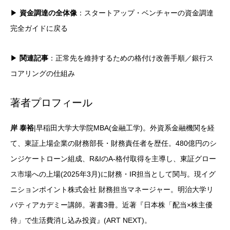
▶
資金調達の全体像
：
スタートアップ・ベンチャーの資金調達
完全ガイド
に戻る
▶
関連記事
：
正常先を維持するための格付け改善手順
／
銀行ス
コアリングの仕組み
著者プロフィール
岸 泰裕
|早稲田大学大学院MBA(金融工学)。外資系金融機関を経
て、東証上場企業の財務部長・財務責任者を歴任。480億円のシ
ンジケートローン組成、R&IのA-格付取得を主導し、東証グロー
ス市場への上場(2025年3月)に財務・IR担当として関与。現イグ
ニションポイント株式会社 財務担当マネージャー。明治大学リ
バティアカデミー講師。著書3冊。近著『日本株「配当×株主優
待」で生活費消し込み投資』(ART NEXT)。