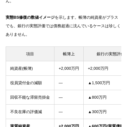
ん。
実態BS修復の数値イメージ
を示します。帳簿の純資産がプラス
でも、銀行の実態評価では債務超過に沈んでいるケースは珍しく
ありません。
項目
帳簿上
銀行の実態評価
純資産(帳簿)
+2,000万円
+2,000万円
役員貸付金の減額
—
▲1,500万円
回収不能な滞留売掛金
—
▲800万円
不良在庫の評価減
—
▲300万円
実質純資産
+2,000万円
▲600万円(実質債務超