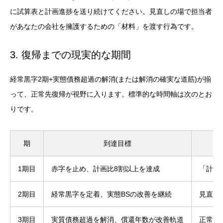
に試算表と計画進捗を送り続けてください。見直しの場で担当者
があなたの会社を擁護するための「材料」を渡す行為です。
3. 復帰までの現実的な期間
経常黒字2期+実態債務超過の解消(または解消の確実な道筋)が揃
って、正常先復帰が視野に入ります。標準的な時間軸は次のとお
りです。
期
到達目標
1期目
赤字を止め、計画比8割以上を達成
「計画
2期目
経常黒字を定着、実態BSの改善を継続
見直し
3期目
実質債務超過を解消、償還年数が改善軌道
正常先