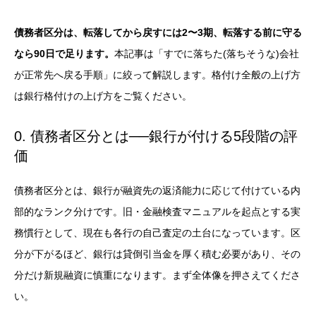
債務者区分は、転落してから戻すには2〜3期、転落する前に守る
なら90日で足ります。
本記事は「すでに落ちた(落ちそうな)会社
が正常先へ戻る手順」に絞って解説します。格付け全般の上げ方
は
銀行格付けの上げ方
をご覧ください。
0. 債務者区分とは──銀行が付ける5段階の評
価
債務者区分とは、銀行が融資先の返済能力に応じて付けている内
部的なランク分けです。旧・金融検査マニュアルを起点とする実
務慣行として、現在も各行の自己査定の土台になっています。区
分が下がるほど、銀行は貸倒引当金を厚く積む必要があり、その
分だけ新規融資に慎重になります。まず全体像を押さえてくださ
い。