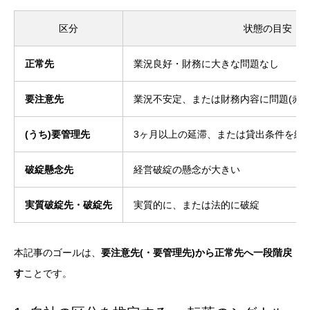
区分
状態の目安
正常先
業況良好・財務に大きな問題なし
要注意先
業況不安定、または財務内容に問題(赤字
(うち)要管理先
3ヶ月以上の延滞、または貸出条件を緩和
破綻懸念先
経営破綻の懸念が大きい
実質破綻先・破綻先
実質的に、または法的に破綻
本記事のゴールは、
要注意先(・要管理先)から正常先へ一段階戻
す
ことです。