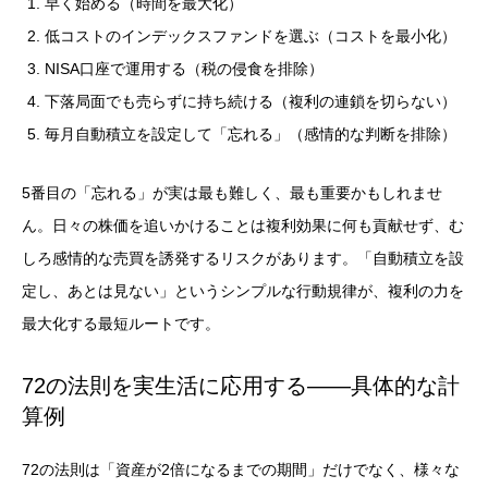
早く始める（時間を最大化）
低コストのインデックスファンドを選ぶ（コストを最小化）
NISA口座で運用する（税の侵食を排除）
下落局面でも売らずに持ち続ける（複利の連鎖を切らない）
毎月自動積立を設定して「忘れる」（感情的な判断を排除）
5番目の「忘れる」が実は最も難しく、最も重要かもしれませ
ん。日々の株価を追いかけることは複利効果に何も貢献せず、む
しろ感情的な売買を誘発するリスクがあります。「自動積立を設
定し、あとは見ない」というシンプルな行動規律が、複利の力を
最大化する最短ルートです。
72の法則を実生活に応用する——具体的な計
算例
72の法則は「資産が2倍になるまでの期間」だけでなく、様々な