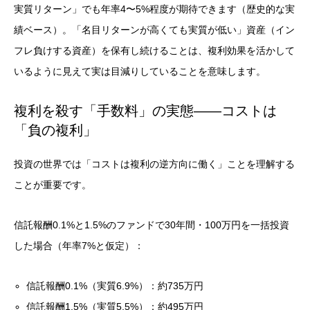
実質リターン」でも年率4〜5%程度が期待できます（歴史的な実
績ベース）。「名目リターンが高くても実質が低い」資産（イン
フレ負けする資産）を保有し続けることは、複利効果を活かして
いるように見えて実は目減りしていることを意味します。
複利を殺す「手数料」の実態——コストは
「負の複利」
投資の世界では「コストは複利の逆方向に働く」ことを理解する
ことが重要です。
信託報酬0.1%と1.5%のファンドで30年間・100万円を一括投資
した場合（年率7%と仮定）：
信託報酬0.1%（実質6.9%）：約735万円
信託報酬1.5%（実質5.5%）：約495万円