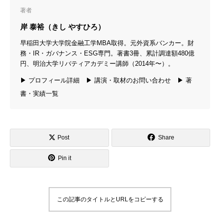
著者
岸 泰裕（きし やすひろ）
早稲田大学大学院金融工学MBA取得。元外資系バンカー。財
務・IR・ガバナンス・ESG専門。著書3冊、累計調達額480億
円、明治大学リバティアカデミー講師（2014年〜）。
▶ プロフィール詳細
▶ 講演・取材のお問い合わせ
▶ 著
書・実績一覧
Post
Share
Pin it
この記事のタイトルとURLをコピーする