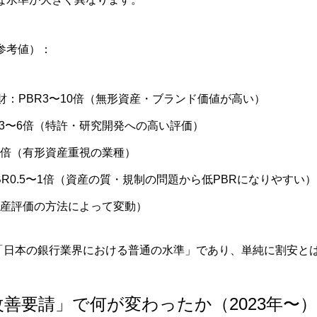
参考値）：
財：PBR3〜10倍（無形資産・ブランド価値が高い）
R3〜6倍（特許・研究開発への高い評価）
2倍（有形資産重視の業種）
R0.5〜1倍（資産の質・規制の問題から低PBRになりやすい）
資産評価の方法によって変動）
8倍は「日本の銀行業界における普通の水準」であり、単純に割安と
改善要請」で何が変わったか（2023年〜）