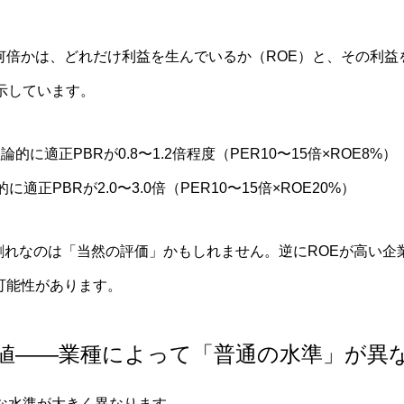
何倍かは、どれだけ利益を生んでいるか（ROE）と、その利益
示しています。
的に適正PBRが0.8〜1.2倍程度（PER10〜15倍×ROE8%）
適正PBRが2.0〜3.0倍（PER10〜15倍×ROE20%）
倍割れなのは「当然の評価」かもしれません。逆にROEが高い企
可能性があります。
準値——業種によって「普通の水準」が異
な水準が大きく異なります。