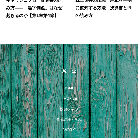
キャッシュフロー計算書の読
株主優待の改悪・廃止を早期
み方——「黒字倒産」はなぜ
に察知する方法｜決算書とIR
起きるのか【第1章第4節】
の読み方
HOME
PROFILE
投資を学ぶ
資金調達を学ぶ
WORK