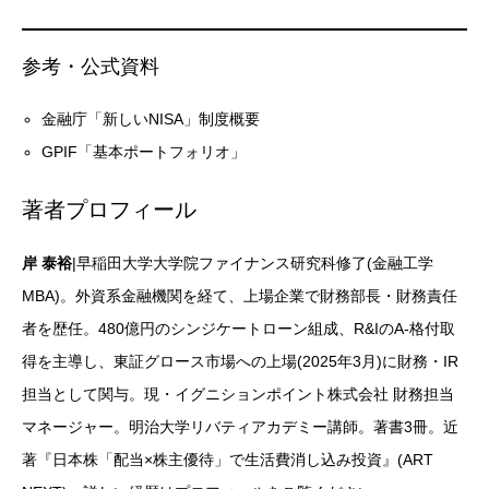
参考・公式資料
金融庁「新しいNISA」制度概要
GPIF「基本ポートフォリオ」
著者プロフィール
岸 泰裕
|早稲田大学大学院ファイナンス研究科修了(金融工学
MBA)。外資系金融機関を経て、上場企業で財務部長・財務責任
者を歴任。480億円のシンジケートローン組成、R&IのA-格付取
得を主導し、東証グロース市場への上場(2025年3月)に財務・IR
担当として関与。現・イグニションポイント株式会社 財務担当
マネージャー。明治大学リバティアカデミー講師。著書3冊。近
著『日本株「配当×株主優待」で生活費消し込み投資』(ART