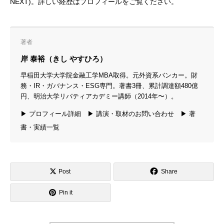
NEXT)。詳しい経歴は
プロフィール
をご覧ください。
著者
岸 泰裕（きし やすひろ）
早稲田大学大学院金融工学MBA取得。元外資系バンカー。財
務・IR・ガバナンス・ESG専門。著書3冊、累計調達額480億
円、明治大学リバティアカデミー講師（2014年〜）。
▶ プロフィール詳細
▶ 講演・取材のお問い合わせ
▶ 著
書・実績一覧
Post
Share
Pin it