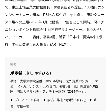
て、東証上場企業の財務部長・財務責任者を歴任。480億円のシ
ンジケートローン組成、R&IのA-格付取得を主導し、東証グロー
ス市場への上場(2025年3月)に財務・IR担当として関与。現イグ
ニションポイント株式会社 財務担当マネージャー。明治大学リ
バティアカデミー講師。著書3冊。近著『日本株「配当×株主優
待」で生活費消し込み投資』(ART NEXT)。
著者
岸 泰裕（きし やすひろ）
早稲田大学大学院金融工学MBA取得。元外資系バンカー。財
務・IR・ガバナンス・ESG専門。著書3冊、累計調達額480億
円、明治大学リバティアカデミー講師（2014年〜）。
▶ プロフィール詳細
▶ 講演・取材のお問い合わせ
▶ 著
書・実績一覧