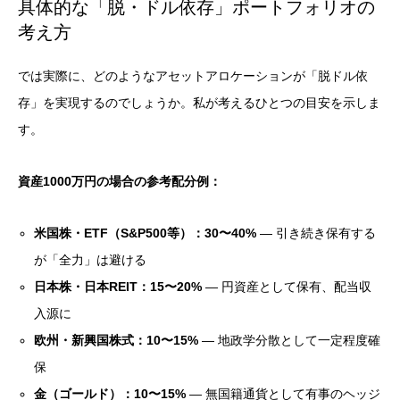
具体的な「脱・ドル依存」ポートフォリオの
考え方
では実際に、どのようなアセットアロケーションが「脱ドル依
存」を実現するのでしょうか。私が考えるひとつの目安を示しま
す。
資産1000万円の場合の参考配分例：
米国株・ETF（S&P500等）：30〜40%
— 引き続き保有する
が「全力」は避ける
日本株・日本REIT：15〜20%
— 円資産として保有、配当収
入源に
欧州・新興国株式：10〜15%
— 地政学分散として一定程度確
保
金（ゴールド）：10〜15%
— 無国籍通貨として有事のヘッジ