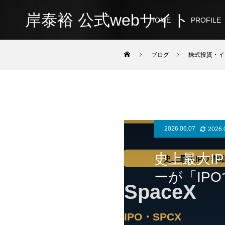
岸泰裕 公式webサイト
HOME
PROFILE
ブログ
株式投資・イ
2026.06.07
2026.
史上最大IP
ーが「IP