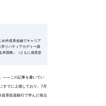
じめ外資系金融でキャリア
大学リバティアカデミー講
める米国株』（ともに成美堂
？」——この記事を書いてい
月にすでに上場しており、7月
外資系投資銀行で学んだ視点