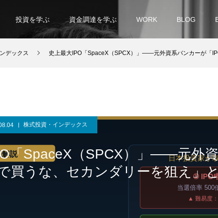
投資を学ぶ
資金調達を学ぶ
WORK
BLOG
ンデックス
史上最大IPO「SpaceX（SPCX）」——元外資系バンカーが「IPOで
株式投資・インデックス
08.04
O「SpaceX（SPCX）」——元外
Oで買うな、セカンダリーを狙え」