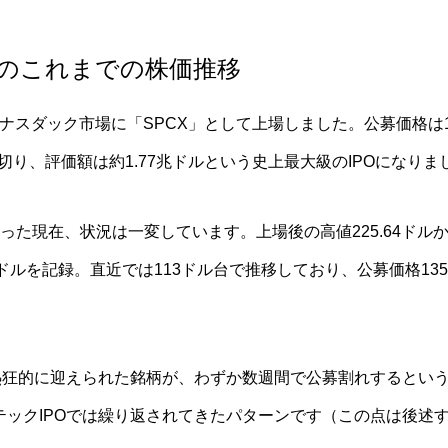
X）のこれまでの株価推移
12日、ナスダック市場に「SPCX」として上場しました。公募価格は
を切り、評価額は約1.77兆ドルという史上最大級のIPOになりま
った現在、状況は一変しています。上場後の高値225.64ドル
85ドルを記録。直近では113ドル台で推移しており、公募価格1
て熱狂的に迎えられた銘柄が、わずか数週間で公募割れするとい
テックIPOでは繰り返されてきたパターンです（この点は後述