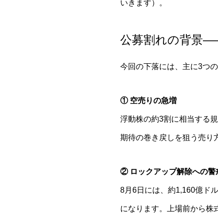
いきます）。
公募割れの背景—
今回の下落には、主に3つ
① 空売りの急増
浮動株の約3割に相当する
期待の巻き戻しを狙う売り
② ロックアップ解除への警
8月6日には、約1,160
になります。上場前から株