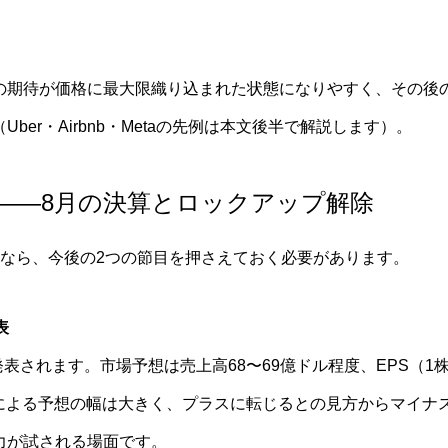
の期待が価格に最大限織り込まれた状態になりやすく、その後の
ber・Airbnb・Metaの先例は本文後半で解説します）。
——8月の決算とロックアップ解除
するなら、今後の2つの節目を押さえておく必要があります。
表
が発表されます。市場予想は売上高68〜69億ドル程度、EPS（
トによる予想の幅は大きく、プラスに転じるとの見方からマイナ
力が試される場面です。