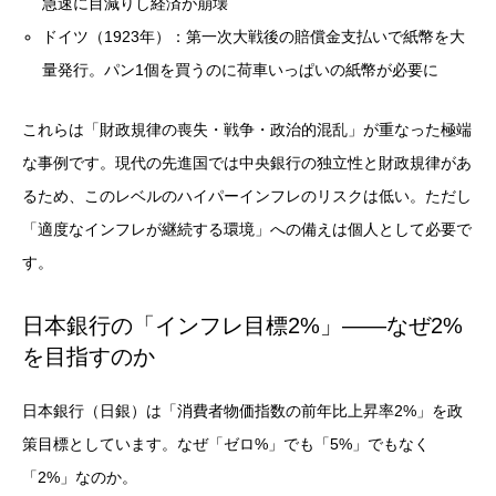
急速に目減りし経済が崩壊
ドイツ（1923年）：第一次大戦後の賠償金支払いで紙幣を大
量発行。パン1個を買うのに荷車いっぱいの紙幣が必要に
これらは「財政規律の喪失・戦争・政治的混乱」が重なった極端
な事例です。現代の先進国では中央銀行の独立性と財政規律があ
るため、このレベルのハイパーインフレのリスクは低い。ただし
「適度なインフレが継続する環境」への備えは個人として必要で
す。
日本銀行の「インフレ目標2%」——なぜ2%
を目指すのか
日本銀行（日銀）は「消費者物価指数の前年比上昇率2%」を政
策目標としています。なぜ「ゼロ%」でも「5%」でもなく
「2%」なのか。