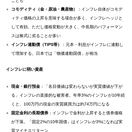
ことも
コモディティ（金・原油・農産物）
：インフレ自体がコモデ
ィティ価格の上昇を意味する場合が多く、インフレヘッジと
して有効。ただし価格変動が大きく、中長期のパフォーマン
スは株式に劣ることが多い
インフレ連動債（TIPS等）
：元本・利息がインフレに連動し
て増加する。日本では「物価連動国債」が相当
インフレに弱い資産
現金・銀行預金
：「名目価値は変わらないが実質価値が下が
る」インフレの直接的な被害者。年率3%のインフレが10年続
くと、100万円の現金の実質購買力は約74万円になる
固定金利の長期債券
：インフレで金利が上昇すると債券価格
が下落。「固定2%の10年国債」はインフレが3%になれば実
質マイナスリターン