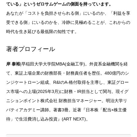
ている」というゼロサムゲームの側面を持っています。
あなたが「コストを負担させられる側」にいるのか、「利益を享
受できる側」にいるのかを、冷静に見極めることが、これからの
時代を生き延びる最低限の知性です。
著者プロフィール
岸 泰裕
|早稲田大学大学院MBA(金融工学)。外資系金融機関を経
て、東証上場企業の財務部長・財務責任者を歴任。480億円のシ
ンジケートローン組成、R&IのA-格付取得を主導し、東証グロー
ス市場への上場(2025年3月)に財務・IR担当として関与。現イグ
ニションポイント株式会社 財務担当マネージャー。明治大学リ
バティアカデミー講師。著書3冊。近著『日本株「配当×株主優
待」で生活費消し込み投資』(ART NEXT)。