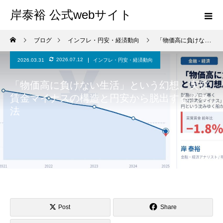
岸泰裕 公式webサイト
ブログ
インフレ・円安・経済動向
「物価高に負けない生活」という幻想。実質賃金マイナスの構造と円安から脱出する思考法
2026.07.12
2026.03.31
インフレ・円安・経済動向
「物価高に負けない生活」という幻想。実質
賃金マイナスの構造と円安から脱出する思考
法
Post
Share