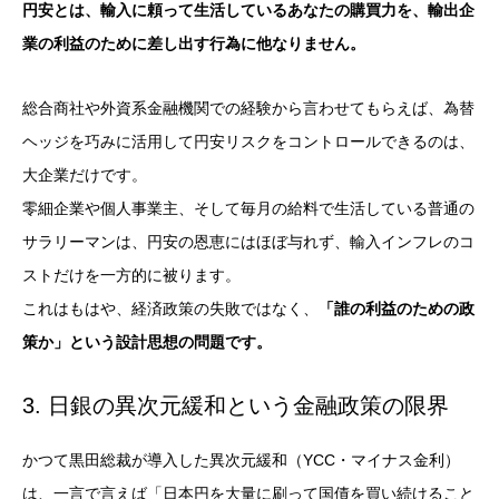
円安とは、輸入に頼って生活しているあなたの購買力を、輸出企
業の利益のために差し出す行為に他なりません。
総合商社や外資系金融機関での経験から言わせてもらえば、為替
ヘッジを巧みに活用して円安リスクをコントロールできるのは、
大企業だけです。
零細企業や個人事業主、そして毎月の給料で生活している普通の
サラリーマンは、円安の恩恵にはほぼ与れず、輸入インフレのコ
ストだけを一方的に被ります。
これはもはや、経済政策の失敗ではなく、
「誰の利益のための政
策か」という設計思想の問題です。
3. 日銀の異次元緩和という金融政策の限界
かつて黒田総裁が導入した異次元緩和（YCC・マイナス金利）
は、一言で言えば「日本円を大量に刷って国債を買い続けること