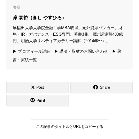
著者
岸 泰裕（きし やすひろ）
早稲田大学大学院金融工学MBA取得。元外資系バンカー。財
務・IR・ガバナンス・ESG専門。著書3冊、累計調達額480億
円、明治大学リバティアカデミー講師（2014年〜）。
▶ プロフィール詳細
▶ 講演・取材のお問い合わせ
▶ 著
書・実績一覧
Post
Share
Pin it
この記事のタイトルとURLをコピーする