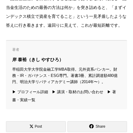
当金生活のための最善の方法は何か」を突き詰めると、「まずイ
ンデックス積立で資産を育てること」という一見矛盾したような
答えに行き着きます。遠回りに見えて、これが最短距離です。
著者
岸 泰裕（きし やすひろ）
早稲田大学大学院金融工学MBA取得。元外資系バンカー。財
務・IR・ガバナンス・ESG専門。著書3冊、累計調達額480億
円、明治大学リバティアカデミー講師（2014年〜）。
▶ プロフィール詳細
▶ 講演・取材のお問い合わせ
▶ 著
書・実績一覧
Post
Share