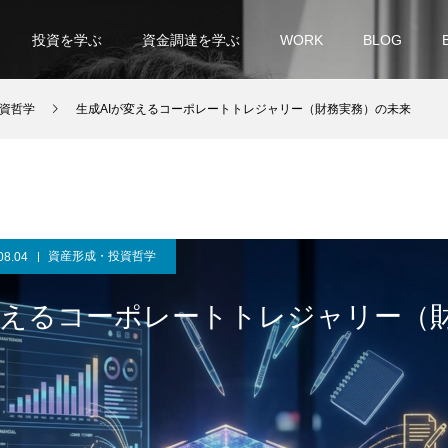
投資を学ぶ
資金調達を学ぶ
WORK
BLOG
資哲学
生成AIが変えるコーポレートトレジャリー（財務実務）の未来
資産形成・投資哲学
08.04
変えるコーポレートトレジャリー（