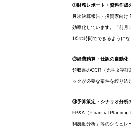
①財務レポート・資料作成
月次決算報告・投資家向けI
効率化しています。「前月
1/5の時間でできるように
②経費精算・仕訳の自動化
領収書のOCR（光学文字認
ックが必要な案件を絞り込
③予算策定・シナリオ分析
FP&A（Financial P
利感度分析」等のシミュレ