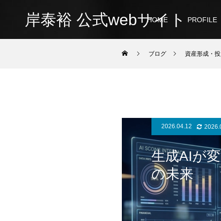
岸泰裕 公式webサイト
HOME
PROFILE
ブログ
資産形成・投
2026.04.12
2026.
生成AIが
の未来