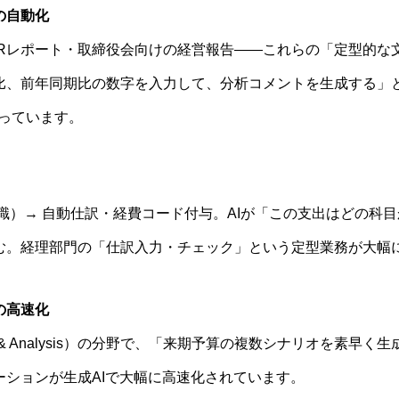
の自動化
Rレポート・取締役会向けの経営報告——これらの「定型的な文
比、前年同期比の数字を入力して、分析コメントを生成する」と
なっています。
識）→ 自動仕訳・経費コード付与。AIが「この支出はどの科
む。経理部門の「仕訳入力・チェック」という定型業務が大幅
の高速化
lanning & Analysis）の分野で、「来期予算の複数シナリオを
ーションが生成AIで大幅に高速化されています。