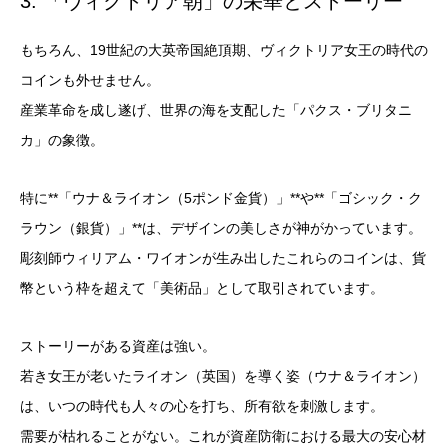
3. 「ヴィクトリア朝」の栄華とストーリー
もちろん、19世紀の大英帝国絶頂期、ヴィクトリア女王の時代の
コインも外せません。
産業革命を成し遂げ、世界の海を支配した「パクス・ブリタニ
カ」の象徴。
特に**「ウナ＆ライオン（5ポンド金貨）」**や**「ゴシック・ク
ラウン（銀貨）」**は、デザインの美しさが神がかっています。
彫刻師ウィリアム・ワイオンが生み出したこれらのコインは、貨
幣という枠を超えて「美術品」として取引されています。
ストーリーがある資産は強い。
若き女王が老いたライオン（英国）を導く姿（ウナ＆ライオン）
は、いつの時代も人々の心を打ち、所有欲を刺激します。
需要が枯れることがない。これが資産防衛における最大の安心材