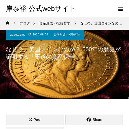
岸泰裕 公式webサイト
ブログ
資産形成・投資哲学
なぜ今、英国コインなのか？ 500年の歴史が証明する「王道の資産保全」
2026.08.04
2026.02.07
資産形成・投資哲学
なぜ今、英国コインなのか？ 500年の歴史が
証明する「王道の資産保全」
Post
Share