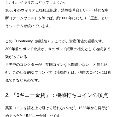
しかし、イギリスはどうでしょうか。
1066年のウィリアム征服王以来、清教徒革命という一時的な中
断（クロムウェル）を除けば、約1000年にわたり「王室」とい
うシステムが続いています。
この「Continuity（継続性）」こそが、資産価値の岩盤です。
300年前のポンド金貨が、今のポンド紙幣の祖先として地続きで
繋がっている。
世界中のコレクターが「英国コインなら間違いない」と信じ込
む、この圧倒的なブランド力（流動性）は、他国のコインには真
似できないものです。
2. 「5ギニー金貨」：機械打ちコインの頂点
英国コインを語る上で避けて通れないのが、1663年から発行が
始まった**「5ギニー金貨」**です。