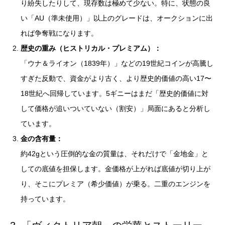
り紛失したりして、現存数は極めて少ない。特に、状態の良
い「AU（準未使用）」以上のグレードは、オークションに出
れば争奪戦になります。
歴史の重み（ヒストリカル・プレミアム）：
「ウナ＆ライオン（1839年）」などの19世紀コインが高騰し
すぎた反動で、資金がより古く、より歴史的価値の高い17〜
18世紀へ回帰しています。5ギニーはまだ「歴史的価値に対
して価格が追いついていない（割安）」局面にあると分析し
ています。
金の含有量：
約42gという圧倒的な金の質量は、それだけで「金地金」と
しての底値を担保します。金価格が上がれば底値が切り上が
り、そこにプレミア（希少価値）が乗る。二重のエンジンを
持っています。