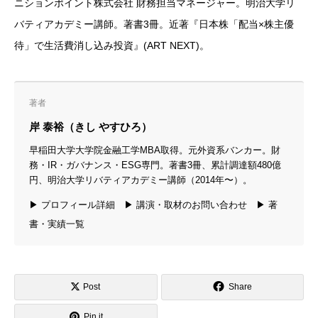
ニションポイント株式会社 財務担当マネージャー。明治大学リ
バティアカデミー講師。著書3冊。近著『日本株「配当×株主優
待」で生活費消し込み投資』(ART NEXT)。
著者
岸 泰裕（きし やすひろ）
早稲田大学大学院金融工学MBA取得。元外資系バンカー。財
務・IR・ガバナンス・ESG専門。著書3冊、累計調達額480億
円、明治大学リバティアカデミー講師（2014年〜）。
▶ プロフィール詳細
▶ 講演・取材のお問い合わせ
▶ 著
書・実績一覧
Post
Share
Pin it