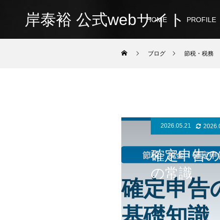
岸泰裕 公式webサイト
HOME
PROFILE
ブログ
節税・税務
2026.05.21
2026.
確定申告
の常識