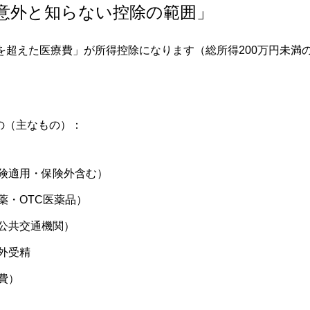
意外と知らない控除の範囲」
を超えた医療費」が所得控除になります（総所得200万円未満
の（主なもの）：
険適用・保険外含む）
薬・OTC医薬品）
公共交通機関）
外受精
費）