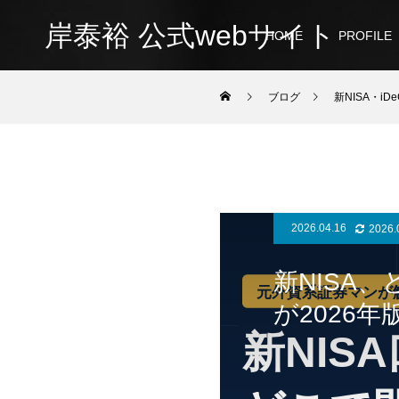
岸泰裕 公式webサイト
HOME
PROFILE
ブログ
新NISA・iDe
2026.04.16
2026.
新NISA
が2026