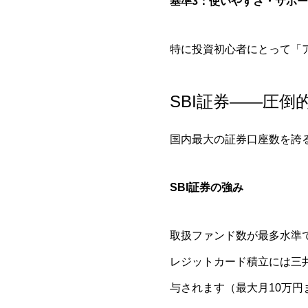
基準3：使いやすさ・サポ
特に投資初心者にとって「
SBI証券——圧倒
国内最大の証券口座数を誇る
SBI証券の強み
取扱ファンド数が最多水準で、
レジットカード積立には三井
与されます（最大月10万