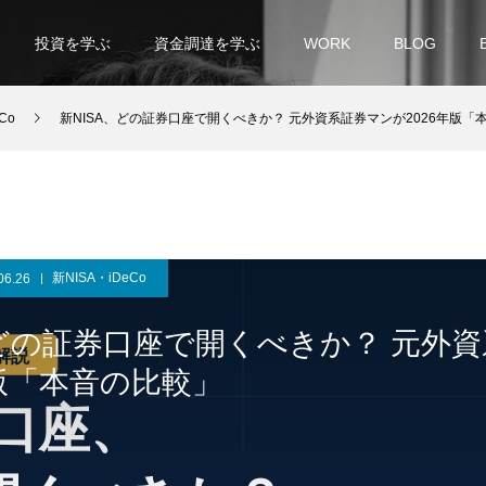
投資を学ぶ
資金調達を学ぶ
WORK
BLOG
Co
新NISA、どの証券口座で開くべきか？ 元外資系証券マンが2026年版「
新NISA・iDeCo
06.26
、どの証券口座で開くべきか？ 元外
年版「本音の比較」