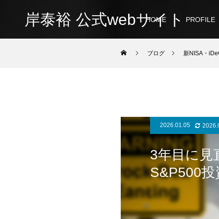
岸泰裕 公式webサイト
HOME
PROFILE
ブログ
新NISA・iDe
2026.01.05
2026.
3年目に見
S&P500