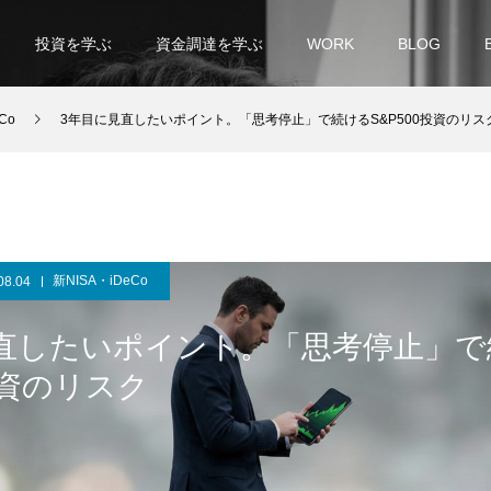
投資を学ぶ
資金調達を学ぶ
WORK
BLOG
Co
3年目に見直したいポイント。「思考停止」で続けるS&P500投資のリス
新NISA・iDeCo
08.04
直したいポイント。「思考停止」で
投資のリスク