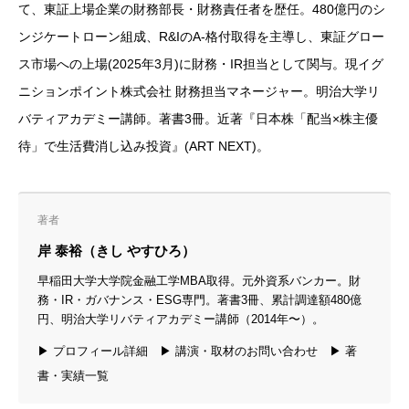
て、東証上場企業の財務部長・財務責任者を歴任。480億円のシ
ンジケートローン組成、R&IのA-格付取得を主導し、東証グロー
ス市場への上場(2025年3月)に財務・IR担当として関与。現イグ
ニションポイント株式会社 財務担当マネージャー。明治大学リ
バティアカデミー講師。著書3冊。近著『日本株「配当×株主優
待」で生活費消し込み投資』(ART NEXT)。
著者
岸 泰裕（きし やすひろ）
早稲田大学大学院金融工学MBA取得。元外資系バンカー。財
務・IR・ガバナンス・ESG専門。著書3冊、累計調達額480億
円、明治大学リバティアカデミー講師（2014年〜）。
▶ プロフィール詳細
▶ 講演・取材のお問い合わせ
▶ 著
書・実績一覧