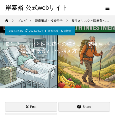
岸泰裕 公式webサイト
ブログ
資産形成・投資哲学
長生きリスクと医療費への備え。「健康寿命」を延ばす投資という考え方
2026.08.04
2026.02.15
資産形成・投資哲学
長生きリスクと医療費への備え。「健康寿
命」を延ばす投資という考え方
Post
Share